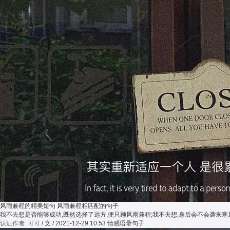
风雨兼程的精美短句 风雨兼程相匹配的句子
我不去想是否能够成功,既然选择了远方,便只顾风雨兼程;我不去想,身后会不会袭来
认证作者: 可可
/ 文 / 2021-12-29 10:53
情感语录句子