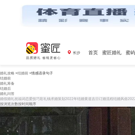
首页
蜜匠婚礼
蜜
长沙
婚礼攻略
>
结婚前
>
情感语录句子
结婚前
婚礼筹备
结婚后
婚礼问答
婚假
婚礼祝福词
恋爱技巧
彩礼钱
求婚策划
2022年结婚黄道吉日
订婚流程
结婚风俗
20
按浏览次数
按时间顺序