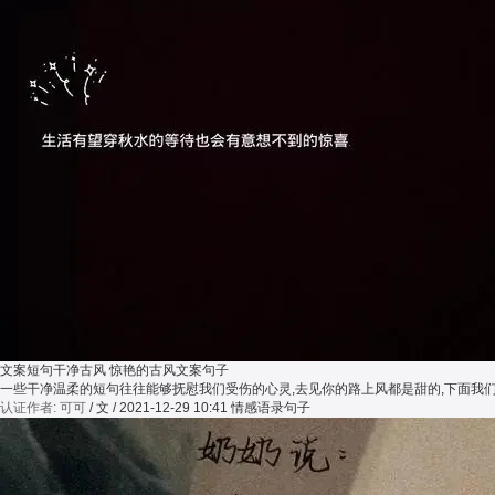
文案短句干净古风 惊艳的古风文案句子
一些干净温柔的短句往往能够抚慰我们受伤的心灵,去见你的路上风都是甜的,下面我
认证作者: 可可
/ 文 / 2021-12-29 10:41
情感语录句子