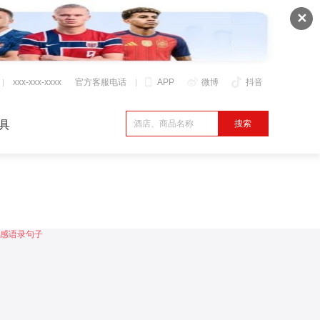
✕
xxx-xxx-xxxx
官方客服电话
APP
微博
抖音
具
感语录句子