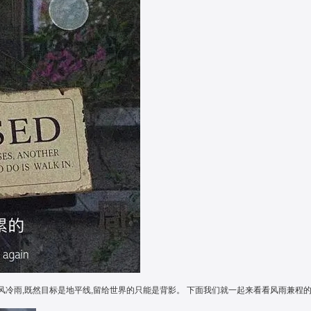
寒风冷雨,既然目标是地平线,留给世界的只能是背影。 下面我们就一起来看看风雨兼