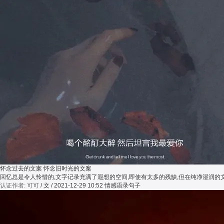
怀念过去的文案 怀念旧时光的文案
回忆总是令人怜惜的,文字记录充满了遐想的空间,即使有太多的残缺,但在纯净湿润
认证作者: 可可
/ 文 / 2021-12-29 10:52
情感语录句子