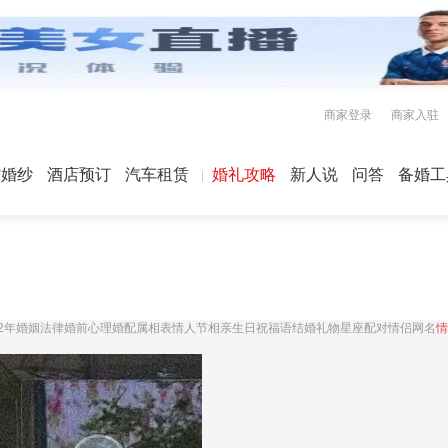
商家登录
商家入驻
屿婚纱
酒店预订
汽车租赁
婚礼攻略
新人说
问答
备婚工
22年婚姻法律
婚前心理
婚配属相表
情人节
相亲
生日祝福语
结婚礼物
星座配对
情侣网名
情