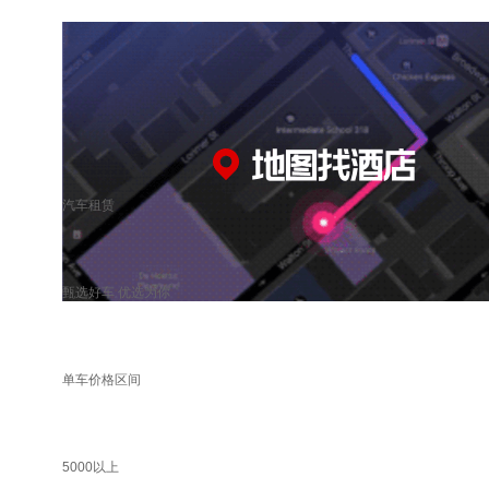
汽车租赁
甄选好车 优选为你
单车价格区间
5000以上