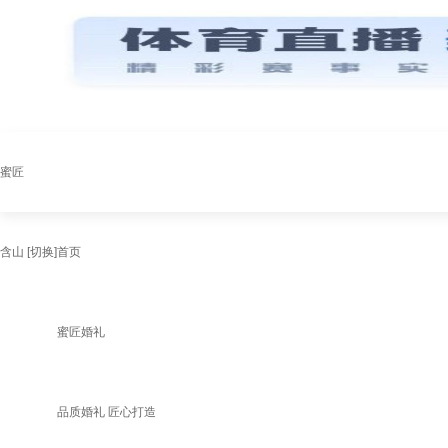
蜜匠
含山
[切换]
首页
蜜匠婚礼
品质婚礼 匠心打造