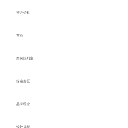
蜜匠婚礼
首页
案例陈列室
探索蜜匠
品牌理念
设计揭秘