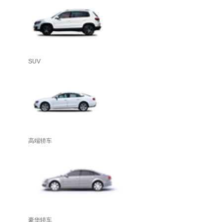
SUV
高端轿车
豪华轿车