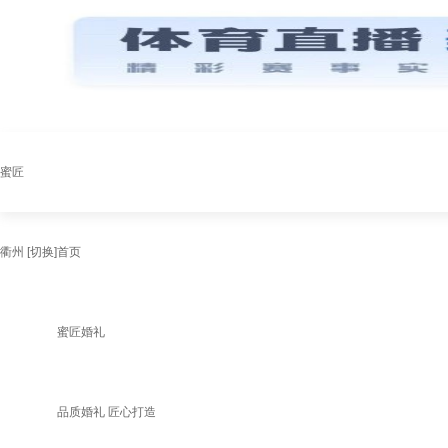
蜜匠
衢州
[切换]
首页
蜜匠婚礼
品质婚礼 匠心打造