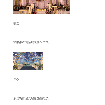
臻爱
温柔雅致 简洁现代 恢弘大气
星空
梦幻绚丽 星光璀璨 迤逦唯美