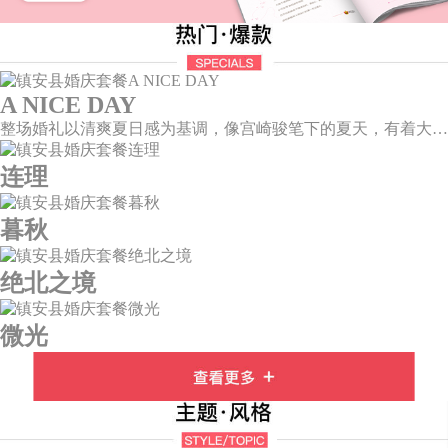
A NICE DAY
整场婚礼以清爽夏日感为基调，像宫崎骏笔下的夏天，有着大朵大朵像棉花糖似的白云，有蔚蓝蔚蓝的天空和青绿青绿的草地，有着童话世界里干净纯洁的美好，有着日系画风下的治愈感。
连理
暮秋
绝北之境
微光