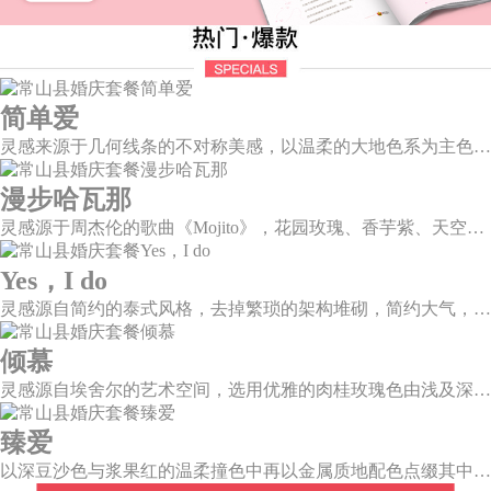
简单爱
灵感来源于几何线条的不对称美感，以温柔的大地色系为主色调，空间上，利用几何线条进行完美切割，配以柔和色系的花艺点缀，构造了一个温馨柔和、清新复古的空间。
漫步哈瓦那
灵感源于周杰伦的歌曲《Mojito》，花园玫瑰、香芋紫、天空蓝等色彩碰撞出的热带风情，在多层次空间下大方异域光彩。因为遇见了爱情，整个世界都变得五彩斑斓。
Yes，I do
灵感源自简约的泰式风格，去掉繁琐的架构堆砌，简约大气，雪山白与玛莎拉红的色彩碰撞，打造一种温馨明亮的感觉。
倾慕
灵感源自埃舍尔的艺术空间，选用优雅的肉桂玫瑰色由浅及深层层浸润，尽显复古柔情。婚礼以解构主义的风格，呈现不规则几何形状多种角度的拼合，带来丰富的视觉层次。
臻爱
以深豆沙色与浆果红的温柔撞色中再以金属质地配色点缀其中，张弛之中打造一个柔和且独立的婚礼空间。别致质感而又不失浪漫温情，拉开了如电影唯美诗意的篇章。