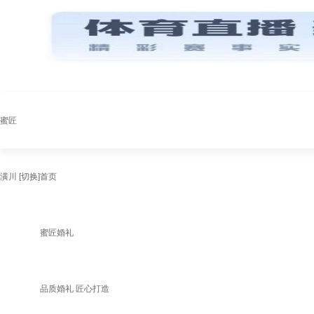
蜜匠
潢川
[切换]
首页
蜜匠婚礼
品质婚礼 匠心打造