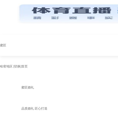
蜜匠
哈密地区
[切换]
首页
蜜匠婚礼
品质婚礼 匠心打造