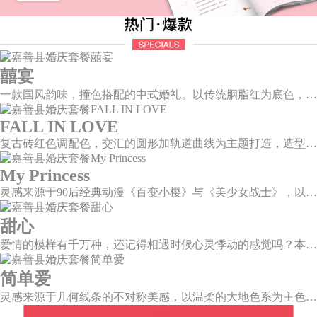
囍宴
一款国风韵味，撞色搭配的中式婚礼。以传统胭脂红为底色，黛蓝色花鸟点缀其中，热情的红色和低调的古风书画色相辅相成。
FALL IN LOVE
复古砖红色调配色，交汇的圆形加轨道曲线为主题打造，造型灵感寓意两个人的爱情关系像是一个圆,各自有各自的轨迹，却也无时无刻不牵挂着彼此，相互关联又各自圆满。
My Princess
灵感来源于90后经典动漫《百变小樱》与《美少女战士》，以柔美梦幻的马卡龙色系为主色调，融合精灵萌宠与星星魔法阵等元素，为遗落凡间的公主搭建一个召唤王子的舞台。
甜心
爱情的模样有千万种，还记得相遇时候心灵悸动的感觉吗？本场婚礼以恋人第一次的心动作为灵感设计，独家定制的爱心装置穿插在整场婚礼中，带给你初见时的心动美好。
简单爱
灵感来源于几何线条的不对称美感，以温柔的大地色系为主色调，空间上，利用几何线条进行完美切割，配以柔和色系的花艺点缀，构造了一个温馨柔和、清新复古的空间。