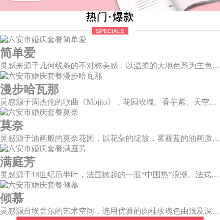
简单爱
灵感来源于几何线条的不对称美感，以温柔的大地色系为主色调，空间上，利用几何线条进行完美切割，配以柔和色系的花艺点缀，构造了一个温馨柔和、清新复古的空间。
漫步哈瓦那
灵感源于周杰伦的歌曲《Mojito》，花园玫瑰、香芋紫、天空蓝等色彩碰撞出的热带风情，在多层次空间下大方异域光彩。因为遇见了爱情，整个世界都变得五彩斑斓。
莫奈
灵感源于油画般的莫奈花园，以花朵的绽放，雾霾蓝的油画质感打造，簇拥着花房的精美花艺点缀。在这幽静美好的方寸之地，浪漫正在生长和蔓延，直至永恒。
满庭芳
灵感源于18世纪后半叶，法国掀起的一股“中国热”浪潮。法式华贵糅合了中国风，中西文化元素的精彩碰撞，打造一座绚烂的复古花园，让浪漫婚礼增添了一份优雅气质。
倾慕
灵感源自埃舍尔的艺术空间，选用优雅的肉桂玫瑰色由浅及深层层浸润，尽显复古柔情。婚礼以解构主义的风格，呈现不规则几何形状多种角度的拼合，带来丰富的视觉层次。