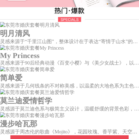
明月清风
灵感来源于“千里江山图”，整体设计在于表达“寄情于山水”的美感，提炼“千里江山图”中自然山水与人文情调，加以现代化轻奢风格元素，打造一场沉浸式新中式风格主题婚礼。
My Princess
灵感来源于90后经典动漫《百变小樱》与《美少女战士》，以柔美梦幻的马卡龙色系为主色调，融合精灵萌宠与星星魔法阵等元素，为遗落凡间的公主搭建一个召唤王子的舞台。
简单爱
灵感来源于几何线条的不对称美感，以温柔的大地色系为主色调，空间上，利用几何线条进行完美切割，配以柔和色系的花艺点缀，构造了一个温馨柔和、清新复古的空间。
莫兰迪爱情哲学
灵感源于莫兰迪色系与极简主义设计，温暖舒缓的背景色彩，搭配色彩妍丽的花艺，与现代简约的曲面背景，构筑一个温柔宁静、格调高雅的空间。
漫步哈瓦那
灵感源于周杰伦的歌曲《Mojito》，花园玫瑰、香芋紫、天空蓝等色彩碰撞出的热带风情，在多层次空间下大方异域光彩。因为遇见了爱情，整个世界都变得五彩斑斓。