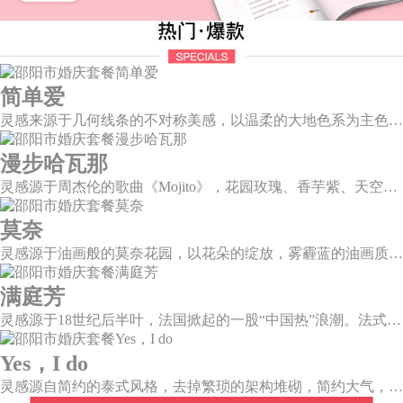
简单爱
灵感来源于几何线条的不对称美感，以温柔的大地色系为主色调，空间上，利用几何线条进行完美切割，配以柔和色系的花艺点缀，构造了一个温馨柔和、清新复古的空间。
漫步哈瓦那
灵感源于周杰伦的歌曲《Mojito》，花园玫瑰、香芋紫、天空蓝等色彩碰撞出的热带风情，在多层次空间下大方异域光彩。因为遇见了爱情，整个世界都变得五彩斑斓。
莫奈
灵感源于油画般的莫奈花园，以花朵的绽放，雾霾蓝的油画质感打造，簇拥着花房的精美花艺点缀。在这幽静美好的方寸之地，浪漫正在生长和蔓延，直至永恒。
满庭芳
灵感源于18世纪后半叶，法国掀起的一股“中国热”浪潮。法式华贵糅合了中国风，中西文化元素的精彩碰撞，打造一座绚烂的复古花园，让浪漫婚礼增添了一份优雅气质。
Yes，I do
灵感源自简约的泰式风格，去掉繁琐的架构堆砌，简约大气，雪山白与玛莎拉红的色彩碰撞，打造一种温馨明亮的感觉。