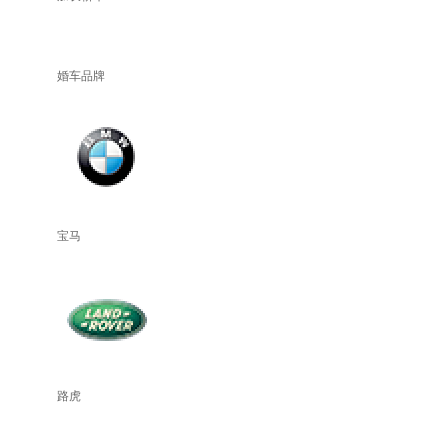
婚车品牌
宝马
路虎