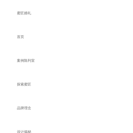
蜜匠婚礼
首页
案例陈列室
探索蜜匠
品牌理念
设计揭秘