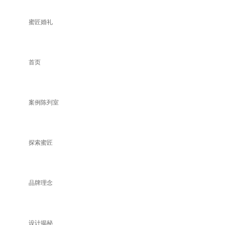
蜜匠婚礼
首页
案例陈列室
探索蜜匠
品牌理念
设计揭秘