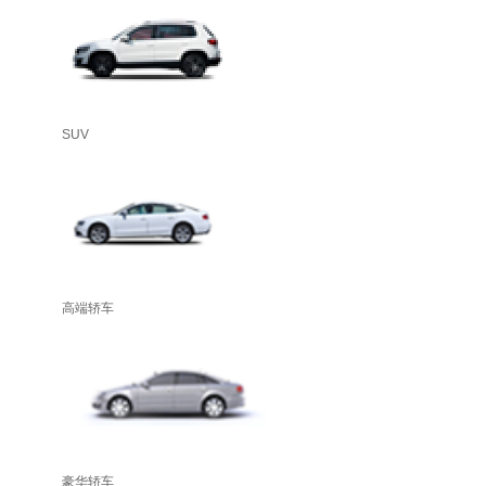
SUV
高端轿车
豪华轿车