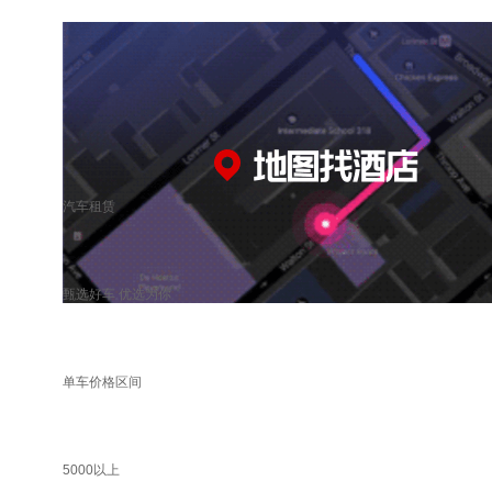
汽车租赁
甄选好车 优选为你
单车价格区间
5000以上