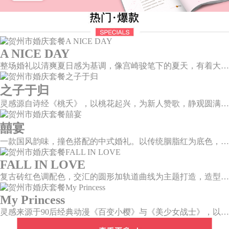
A NICE DAY
整场婚礼以清爽夏日感为基调，像宫崎骏笔下的夏天，有着大朵大朵像棉花糖似的白云，有蔚蓝蔚蓝的天空和青绿青绿的草地，有着童话世界里干净纯洁的美好，有着日系画风下的治愈感。
之子于归
灵感源自诗经《桃夭》，以桃花起兴，为新人赞歌，静观圆满和乐的东方情调；山水院落，书香雅意，在古韵臻境间晕染缱绻深情。
囍宴
一款国风韵味，撞色搭配的中式婚礼。以传统胭脂红为底色，黛蓝色花鸟点缀其中，热情的红色和低调的古风书画色相辅相成。
FALL IN LOVE
复古砖红色调配色，交汇的圆形加轨道曲线为主题打造，造型灵感寓意两个人的爱情关系像是一个圆,各自有各自的轨迹，却也无时无刻不牵挂着彼此，相互关联又各自圆满。
My Princess
灵感来源于90后经典动漫《百变小樱》与《美少女战士》，以柔美梦幻的马卡龙色系为主色调，融合精灵萌宠与星星魔法阵等元素，为遗落凡间的公主搭建一个召唤王子的舞台。