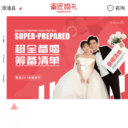
漳浦县
咨询