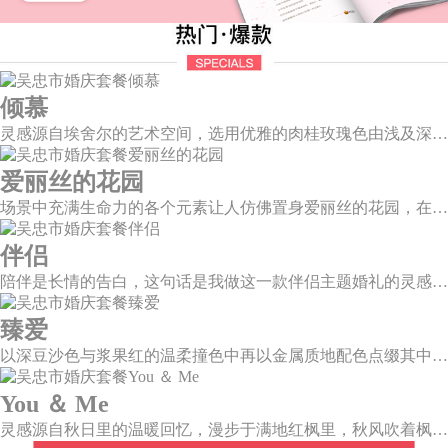
倾慕
灵感源自埃舍尔的艺术空间，选用优雅的肉桂玫瑰色由浅及深层层浸润，尽显复古柔情。婚礼以解构主义的风格，呈现不规则几何形状多种角度的拼合，带来丰富的视觉层次。
爱丽丝的花园
场景中充满生命力的各个元素让人仿佛置身爱丽丝的花园，在灼灼夏日迎面扑来一袭凉风，想化身精灵仙子，在瑰丽绚烂的花园里起舞。
伴侣
陪伴是长情的告白，这句话是我做这一款伴侣主题婚礼的灵感。今年大热的珊瑚橙带来了一如陪伴的温暖和细腻，半圆为载体的发光情侣头像深情对望，一起组成完整的圆环，一如初见时的美好，又似陪伴一生的美满。
臻爱
以深豆沙色与浆果红的温柔撞色中再以金属质地配色点缀其中，张弛之中打造一个柔和且独立的婚礼空间。别致质感而又不失浪漫温情，拉开了如电影唯美诗意的篇章。
You ＆ Me
灵感源自秋日里的温暖回忆，漫步于满地红枫里，秋风吹着枫叶飒飒作响，我看着漫天的霞光，脑海里灵感渐渐浮现，希望绘出一场如秋意般温柔的婚礼，将所有的美好定格于此。