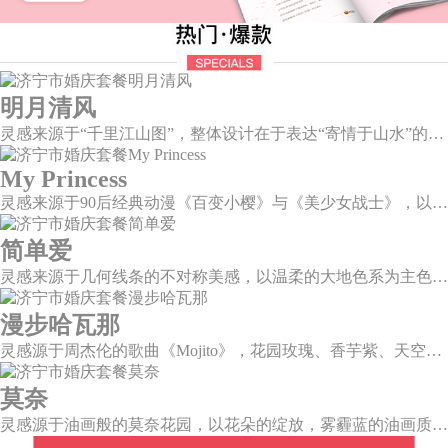
明月清风
灵感来源于“千里江山图”，整体设计在于表达“寄情于山水”的美感，提炼“千里江山图”中自然山水与人文情调，加以现代化轻奢风格元素，打造一场沉浸式新中式风格主题婚礼。
My Princess
灵感来源于90后经典动漫《百变小樱》与《美少女战士》，以柔美梦幻的马卡龙色系为主色调，融合精灵萌宠与星星魔法阵等元素，为遗落凡间的公主搭建一个召唤王子的舞台。
简单爱
灵感来源于几何线条的不对称美感，以温柔的大地色系为主色调，空间上，利用几何线条进行完美切割，配以柔和色系的花艺点缀，构造了一个温馨柔和、清新复古的空间。
漫步哈瓦那
灵感源于周杰伦的歌曲《Mojito》，花园玫瑰、香芋紫、天空蓝等色彩碰撞出的热带风情，在多层次空间下大方异域光彩。因为遇见了爱情，整个世界都变得五彩斑斓。
莫奈
灵感源于油画般的莫奈花园，以花朵的绽放，雾霾蓝的油画质感打造，簇拥着花房的精美花艺点缀。在这幽静美好的方寸之地，浪漫正在生长和蔓延，直至永恒。