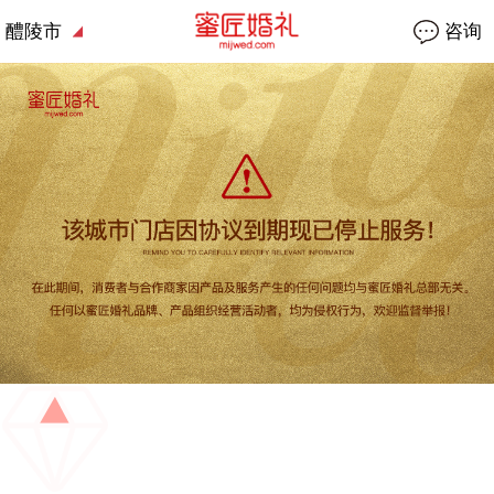
醴陵市
咨询