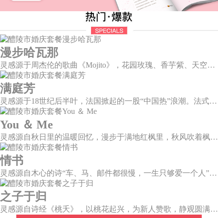
漫步哈瓦那
灵感源于周杰伦的歌曲《Mojito》，花园玫瑰、香芋紫、天空蓝等色彩碰撞出的热带风情，在多层次空间下大方异域光彩。因为遇见了爱情，整个世界都变得五彩斑斓。
满庭芳
灵感源于18世纪后半叶，法国掀起的一股“中国热”浪潮。法式华贵糅合了中国风，中西文化元素的精彩碰撞，打造一座绚烂的复古花园，让浪漫婚礼增添了一份优雅气质。
You ＆ Me
灵感源自秋日里的温暖回忆，漫步于满地红枫里，秋风吹着枫叶飒飒作响，我看着漫天的霞光，脑海里灵感渐渐浮现，希望绘出一场如秋意般温柔的婚礼，将所有的美好定格于此。
情书
灵感源自木心的诗“车、马、邮件都很慢，一生只够爱一个人”。那是一个情书里的年代，见字如面，纸短情长，想为你再写一纸情书，一字一句掂量，把文字写成我思念的模样。
之子于归
灵感源自诗经《桃夭》，以桃花起兴，为新人赞歌，静观圆满和乐的东方情调；山水院落，书香雅意，在古韵臻境间晕染缱绻深情。