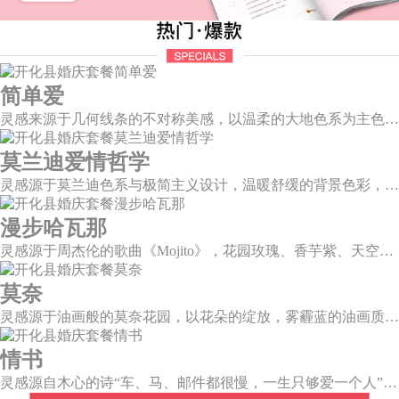
简单爱
灵感来源于几何线条的不对称美感，以温柔的大地色系为主色调，空间上，利用几何线条进行完美切割，配以柔和色系的花艺点缀，构造了一个温馨柔和、清新复古的空间。
莫兰迪爱情哲学
灵感源于莫兰迪色系与极简主义设计，温暖舒缓的背景色彩，搭配色彩妍丽的花艺，与现代简约的曲面背景，构筑一个温柔宁静、格调高雅的空间。
漫步哈瓦那
灵感源于周杰伦的歌曲《Mojito》，花园玫瑰、香芋紫、天空蓝等色彩碰撞出的热带风情，在多层次空间下大方异域光彩。因为遇见了爱情，整个世界都变得五彩斑斓。
莫奈
灵感源于油画般的莫奈花园，以花朵的绽放，雾霾蓝的油画质感打造，簇拥着花房的精美花艺点缀。在这幽静美好的方寸之地，浪漫正在生长和蔓延，直至永恒。
情书
灵感源自木心的诗“车、马、邮件都很慢，一生只够爱一个人”。那是一个情书里的年代，见字如面，纸短情长，想为你再写一纸情书，一字一句掂量，把文字写成我思念的模样。