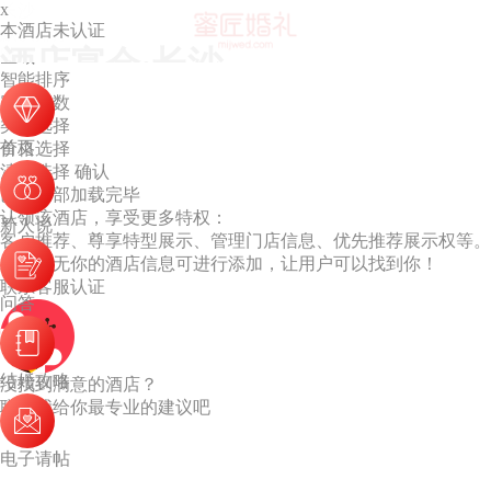
x
长沙
本酒店未认证
默认排序
酒店宴会·长沙
区域
智能排序
容纳桌数
类型选择
首页
价格选择
清空选择
确认
已经全部加载完毕
认领该酒店，享受更多特权：
新人说
客户推荐、尊享特型展示、管理门店信息、优先推荐展示权等。
若列表无你的酒店信息可进行添加，让用户可以找到你！
联系客服认证
问答
结婚攻略
没找到满意的酒店？
联系我给你最专业的建议吧
电子请帖