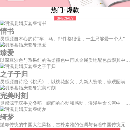
情书
灵感源自木心的诗“车、马、邮件都很慢，一生只够爱一个人”。那是一个情书里的年代，见字如面，纸短情长，想为你再写一纸情书，一字一句掂量，把文字写成我思念的模样。
臻爱
以深豆沙色与浆果红的温柔撞色中再以金属质地配色点缀其中，张弛之中打造一个柔和且独立的婚礼空间。别致质感而又不失浪漫温情，拉开了如电影唯美诗意的篇章。
之子于归
灵感源自诗经《桃夭》，以桃花起兴，为新人赞歌，静观圆满和乐的东方情调；山水院落，书香雅意，在古韵臻境间晕染缱绻深情。
完美时刻
灵感源于双手交叠那一瞬间的心动和感动，漫漫生命长河中，我不再是浮光掠影，而是永恒陪伴。唯有华美，才能与这一刻相匹配。
绮梦
抛却传统的中国大红风格，古朴素雅的色调与有着中国传统元素相辅相成的新中式风格，象形山岚造型、建筑风格的屏风设计、摇曳生姿的芦苇花艺，带你走进一个充满中式情怀的东方绮梦。