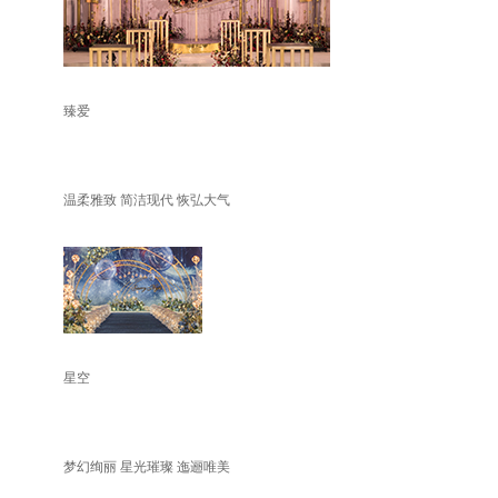
臻爱
温柔雅致 简洁现代 恢弘大气
星空
梦幻绚丽 星光璀璨 迤逦唯美