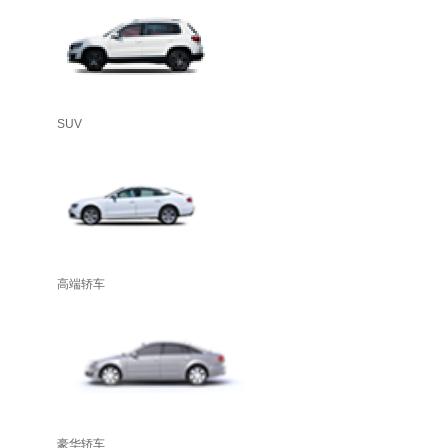
SUV
高端轿车
豪华轿车