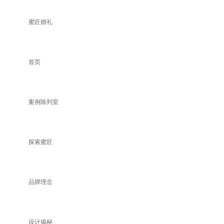
蜜匠婚礼
首页
案例陈列室
探索蜜匠
品牌理念
设计揭秘