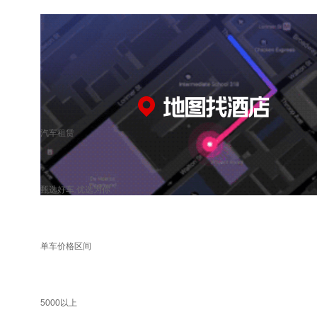
汽车租赁
甄选好车 优选为你
单车价格区间
5000以上