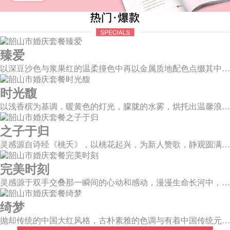
臻爱
以深豆沙色与浆果红的温柔撞色中再以金属质地配色点缀其中，张弛之中打造一个柔和且独立的婚礼空间。别致质感而又不失浪漫温情，拉开了如电影唯美诗意的篇章。
时光馥
以浅香槟为基调，暖黄色的灯光，朦胧的水雾，烘托出温馨浪漫的唯美场景，干净的大型道具布搭配白色香槟色的花艺，让新人和来宾们都能陶醉在幸福梦幻的氛围中。
之子于归
灵感源自诗经《桃夭》，以桃花起兴，为新人赞歌，静观圆满和乐的东方情调；山水院落，书香雅意，在古韵臻境间晕染缱绻深情。
完美时刻
灵感源于双手交叠那一瞬间的心动和感动，漫漫生命长河中，我不再是浮光掠影，而是永恒陪伴。唯有华美，才能与这一刻相匹配。
绮梦
抛却传统的中国大红风格，古朴素雅的色调与有着中国传统元素相辅相成的新中式风格，象形山岚造型、建筑风格的屏风设计、摇曳生姿的芦苇花艺，带你走进一个充满中式情怀的东方绮梦。