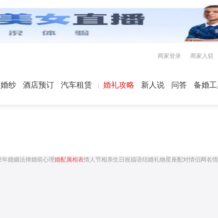
商家登录
商家入驻
屿婚纱
酒店预订
汽车租赁
婚礼攻略
新人说
问答
备婚工
22年婚姻法律
婚前心理
婚配属相表
情人节
相亲
生日祝福语
结婚礼物
星座配对
情侣网名
情