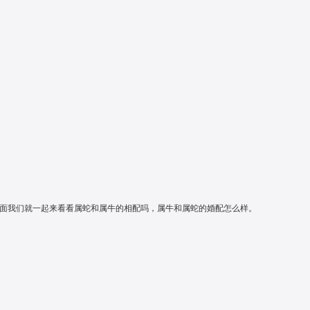
奔驰cls 车身颜色-
方 为幸福婚礼添彩
长沙
|
|
婚车租赁
下面我们就一起来看看属蛇和属牛的相配吗，属牛和属蛇的婚配怎么样。