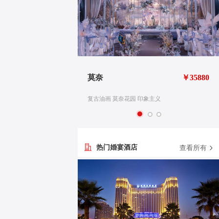
￥26880
莫奈
￥35880
义
复古油画 莫奈花园 印象主义
热门婚宴酒店
查看所有