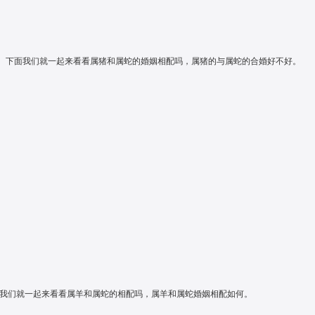
志力。下面我们就一起来看看属猪和属蛇的婚姻相配吗，属猪的与属蛇的合婚好不好。
长沙梅溪湖金茂豪
最多80桌
|
岳麓区
|
五星
面我们就一起来看看属羊和属蛇的相配吗，属羊和属蛇婚姻相配如何。