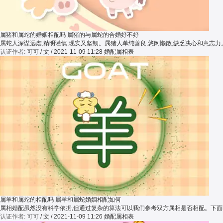
属猪和属蛇的婚姻相配吗 属猪的与属蛇的合婚好不好
属蛇人深谋远虑,精明谨慎,现实又坚韧。属猪人单纯善良,悠闲懒散,缺乏决心和意
认证作者: 可可
/ 文 / 2021-11-09 11:28
婚配属相表
属羊和属蛇的相配吗 属羊和属蛇婚姻相配如何
属相婚配虽然没有科学依据,但通过复杂的算法可以我们参考双方属相是否相配。下
认证作者: 可可
/ 文 / 2021-11-09 11:26
婚配属相表