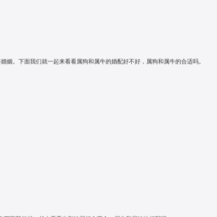
等婚姻。下面我们就一起来看看属狗和属牛的婚配好不好，属狗和属牛的合适吗。