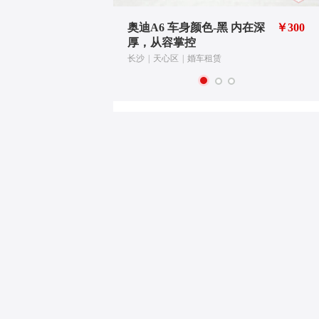
红 喜气大
￥1000
奥迪A6 车身颜色-黑 内在深
￥300
厚，从容掌控
长沙
|
天心区
|
婚车租赁