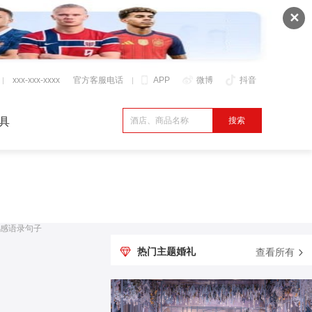
✕
xxx-xxx-xxxx
官方客服电话
APP
微博
抖音
具
感语录句子
热门主题婚礼
查看所有