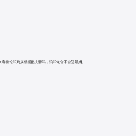
Yes，I do
泰式极简 留白艺术 构成主
来看看蛇和鸡属相能配夫妻吗，鸡和蛇合不合适婚姻。