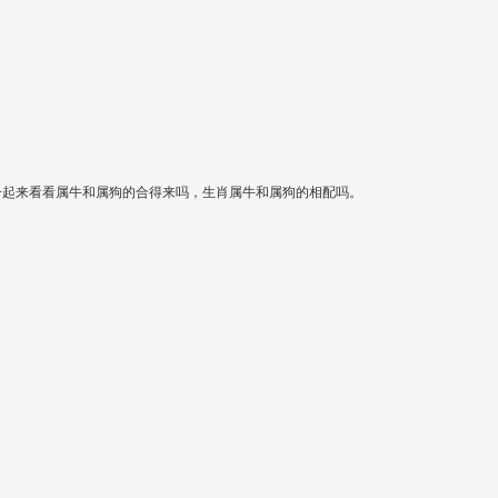
一起来看看属牛和属狗的合得来吗，生肖属牛和属狗的相配吗。