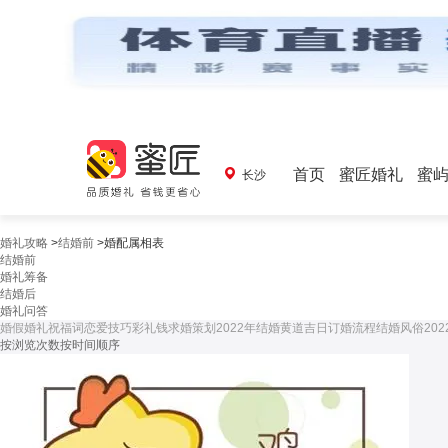
首页
蜜匠婚礼
蜜
长沙
婚礼攻略
>
结婚前
>
婚配属相表
结婚前
婚礼筹备
结婚后
婚礼问答
婚假
婚礼祝福词
恋爱技巧
彩礼钱
求婚策划
2022年结婚黄道吉日
订婚流程
结婚风俗
20
按浏览次数
按时间顺序