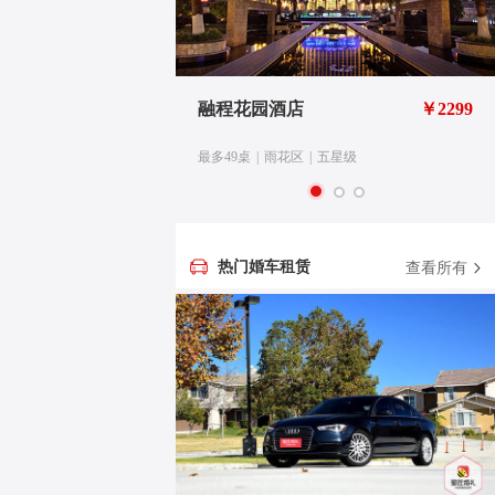
华精选
￥3688
融程花园酒店
￥2299
级
最多49桌
|
雨花区
|
五星级
热门婚车租赁
查看所有