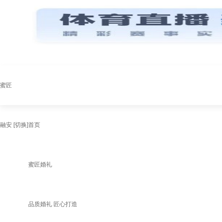
蜜匠
融安
[切换]
首页
蜜匠婚礼
品质婚礼 匠心打造