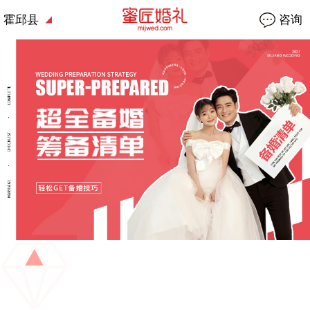
霍邱县
咨询