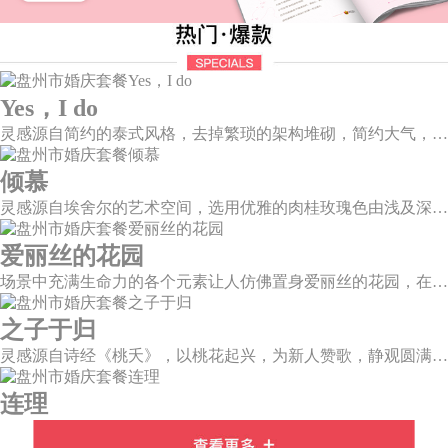
Yes，I do
灵感源自简约的泰式风格，去掉繁琐的架构堆砌，简约大气，雪山白与玛莎拉红的色彩碰撞，打造一种温馨明亮的感觉。
倾慕
灵感源自埃舍尔的艺术空间，选用优雅的肉桂玫瑰色由浅及深层层浸润，尽显复古柔情。婚礼以解构主义的风格，呈现不规则几何形状多种角度的拼合，带来丰富的视觉层次。
爱丽丝的花园
场景中充满生命力的各个元素让人仿佛置身爱丽丝的花园，在灼灼夏日迎面扑来一袭凉风，想化身精灵仙子，在瑰丽绚烂的花园里起舞。
之子于归
灵感源自诗经《桃夭》，以桃花起兴，为新人赞歌，静观圆满和乐的东方情调；山水院落，书香雅意，在古韵臻境间晕染缱绻深情。
连理