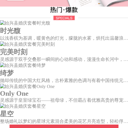
时光馥
以浅香槟为基调，暖黄色的灯光，朦胧的水雾，烘托出温馨浪漫的唯美场景，干净的大型道具布搭配白色香槟色的花艺，让新人和来宾们都能陶醉在幸福梦幻的氛围中。
完美时刻
灵感源于双手交叠那一瞬间的心动和感动，漫漫生命长河中，我不再是浮光掠影，而是永恒陪伴。唯有华美，才能与这一刻相匹配。
绮梦
抛却传统的中国大红风格，古朴素雅的色调与有着中国传统元素相辅相成的新中式风格，象形山岚造型、建筑风格的屏风设计、摇曳生姿的芦苇花艺，带你走进一个充满中式情怀的东方绮梦。
Only One
灵感源于皇室绿宝石——祖母绿，不但霸占着优雅高贵的尊宠，且没有一种绿可以比之更美。
星空
整场婚礼以梦幻的星球元素混合柔美的花艺月亮造型，轻松俘获每一颗向往美好的心。绚烂星夜的繁星闪耀璀璨，在视觉的统一和谐中，见证深邃大气的星辰。