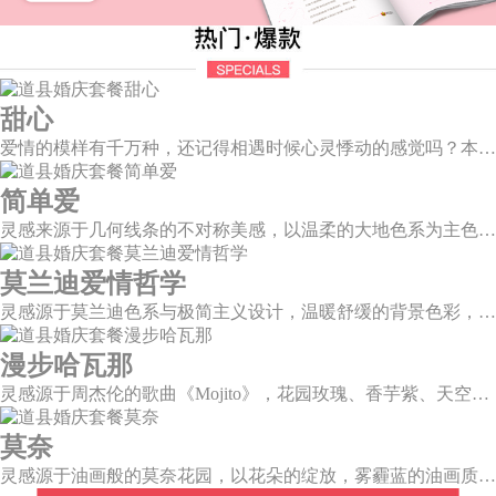
甜心
爱情的模样有千万种，还记得相遇时候心灵悸动的感觉吗？本场婚礼以恋人第一次的心动作为灵感设计，独家定制的爱心装置穿插在整场婚礼中，带给你初见时的心动美好。
简单爱
灵感来源于几何线条的不对称美感，以温柔的大地色系为主色调，空间上，利用几何线条进行完美切割，配以柔和色系的花艺点缀，构造了一个温馨柔和、清新复古的空间。
莫兰迪爱情哲学
灵感源于莫兰迪色系与极简主义设计，温暖舒缓的背景色彩，搭配色彩妍丽的花艺，与现代简约的曲面背景，构筑一个温柔宁静、格调高雅的空间。
漫步哈瓦那
灵感源于周杰伦的歌曲《Mojito》，花园玫瑰、香芋紫、天空蓝等色彩碰撞出的热带风情，在多层次空间下大方异域光彩。因为遇见了爱情，整个世界都变得五彩斑斓。
莫奈
灵感源于油画般的莫奈花园，以花朵的绽放，雾霾蓝的油画质感打造，簇拥着花房的精美花艺点缀。在这幽静美好的方寸之地，浪漫正在生长和蔓延，直至永恒。