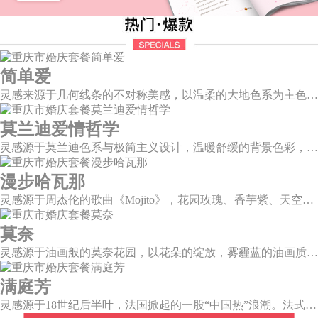
简单爱
灵感来源于几何线条的不对称美感，以温柔的大地色系为主色调，空间上，利用几何线条进行完美切割，配以柔和色系的花艺点缀，构造了一个温馨柔和、清新复古的空间。
莫兰迪爱情哲学
灵感源于莫兰迪色系与极简主义设计，温暖舒缓的背景色彩，搭配色彩妍丽的花艺，与现代简约的曲面背景，构筑一个温柔宁静、格调高雅的空间。
漫步哈瓦那
灵感源于周杰伦的歌曲《Mojito》，花园玫瑰、香芋紫、天空蓝等色彩碰撞出的热带风情，在多层次空间下大方异域光彩。因为遇见了爱情，整个世界都变得五彩斑斓。
莫奈
灵感源于油画般的莫奈花园，以花朵的绽放，雾霾蓝的油画质感打造，簇拥着花房的精美花艺点缀。在这幽静美好的方寸之地，浪漫正在生长和蔓延，直至永恒。
满庭芳
灵感源于18世纪后半叶，法国掀起的一股“中国热”浪潮。法式华贵糅合了中国风，中西文化元素的精彩碰撞，打造一座绚烂的复古花园，让浪漫婚礼增添了一份优雅气质。