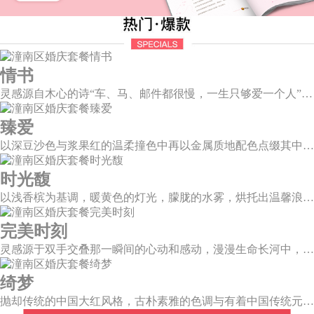
情书
灵感源自木心的诗“车、马、邮件都很慢，一生只够爱一个人”。那是一个情书里的年代，见字如面，纸短情长，想为你再写一纸情书，一字一句掂量，把文字写成我思念的模样。
臻爱
以深豆沙色与浆果红的温柔撞色中再以金属质地配色点缀其中，张弛之中打造一个柔和且独立的婚礼空间。别致质感而又不失浪漫温情，拉开了如电影唯美诗意的篇章。
时光馥
以浅香槟为基调，暖黄色的灯光，朦胧的水雾，烘托出温馨浪漫的唯美场景，干净的大型道具布搭配白色香槟色的花艺，让新人和来宾们都能陶醉在幸福梦幻的氛围中。
完美时刻
灵感源于双手交叠那一瞬间的心动和感动，漫漫生命长河中，我不再是浮光掠影，而是永恒陪伴。唯有华美，才能与这一刻相匹配。
绮梦
抛却传统的中国大红风格，古朴素雅的色调与有着中国传统元素相辅相成的新中式风格，象形山岚造型、建筑风格的屏风设计、摇曳生姿的芦苇花艺，带你走进一个充满中式情怀的东方绮梦。