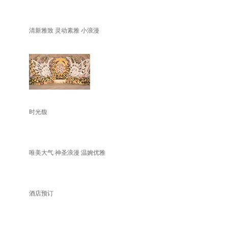
清新雅致 灵动素雅 小浪漫
时光馥
唯美大气 神圣浪漫 温婉优雅
酒店预订