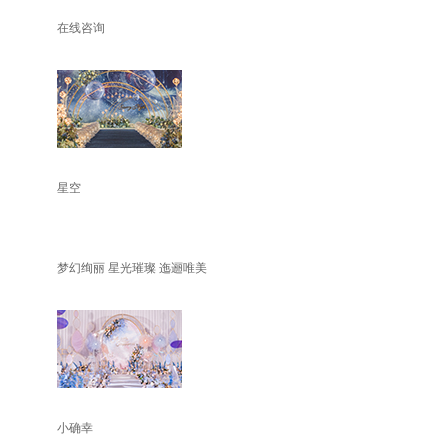
在线咨询
星空
梦幻绚丽 星光璀璨 迤逦唯美
小确幸