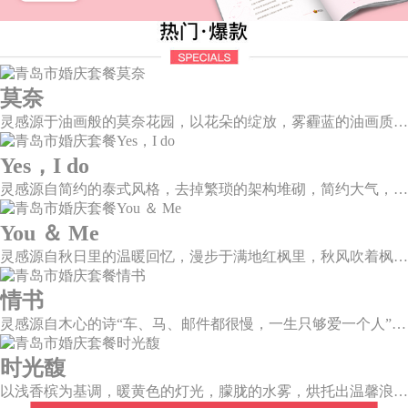
莫奈
灵感源于油画般的莫奈花园，以花朵的绽放，雾霾蓝的油画质感打造，簇拥着花房的精美花艺点缀。在这幽静美好的方寸之地，浪漫正在生长和蔓延，直至永恒。
Yes，I do
灵感源自简约的泰式风格，去掉繁琐的架构堆砌，简约大气，雪山白与玛莎拉红的色彩碰撞，打造一种温馨明亮的感觉。
You ＆ Me
灵感源自秋日里的温暖回忆，漫步于满地红枫里，秋风吹着枫叶飒飒作响，我看着漫天的霞光，脑海里灵感渐渐浮现，希望绘出一场如秋意般温柔的婚礼，将所有的美好定格于此。
情书
灵感源自木心的诗“车、马、邮件都很慢，一生只够爱一个人”。那是一个情书里的年代，见字如面，纸短情长，想为你再写一纸情书，一字一句掂量，把文字写成我思念的模样。
时光馥
以浅香槟为基调，暖黄色的灯光，朦胧的水雾，烘托出温馨浪漫的唯美场景，干净的大型道具布搭配白色香槟色的花艺，让新人和来宾们都能陶醉在幸福梦幻的氛围中。