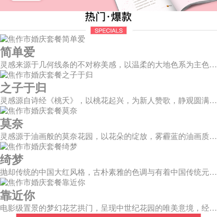
简单爱
灵感来源于几何线条的不对称美感，以温柔的大地色系为主色调，空间上，利用几何线条进行完美切割，配以柔和色系的花艺点缀，构造了一个温馨柔和、清新复古的空间。
之子于归
灵感源自诗经《桃夭》，以桃花起兴，为新人赞歌，静观圆满和乐的东方情调；山水院落，书香雅意，在古韵臻境间晕染缱绻深情。
莫奈
灵感源于油画般的莫奈花园，以花朵的绽放，雾霾蓝的油画质感打造，簇拥着花房的精美花艺点缀。在这幽静美好的方寸之地，浪漫正在生长和蔓延，直至永恒。
绮梦
抛却传统的中国大红风格，古朴素雅的色调与有着中国传统元素相辅相成的新中式风格，象形山岚造型、建筑风格的屏风设计、摇曳生姿的芦苇花艺，带你走进一个充满中式情怀的东方绮梦。
靠近你
电影级置景的梦幻花艺拱门，呈现中世纪花园的唯美意境，经典印花元素搭配几何线条，打造复古与现代共融的极致美景