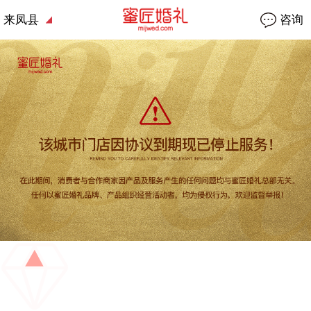
来凤县
咨询