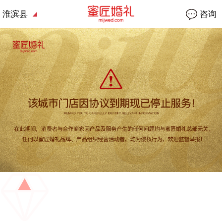
淮滨县
咨询