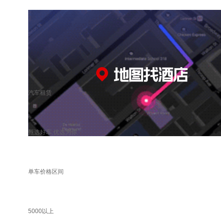
汽车租赁
甄选好车 优选为你
单车价格区间
5000以上