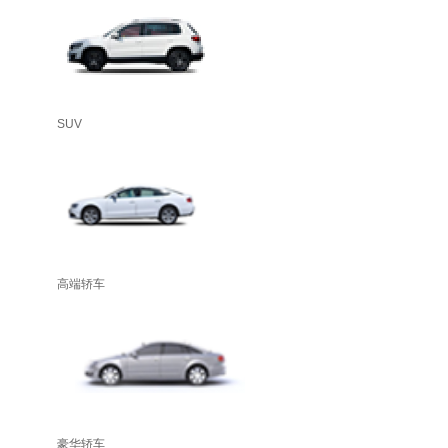
SUV
高端轿车
豪华轿车