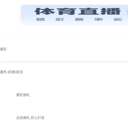
蜜匠
夏邑
[切换]
首页
蜜匠婚礼
品质婚礼 匠心打造