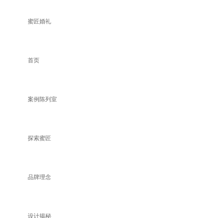
蜜匠婚礼
首页
案例陈列室
探索蜜匠
品牌理念
设计揭秘