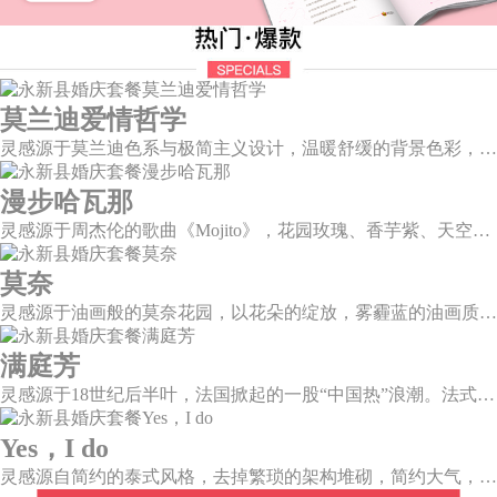
莫兰迪爱情哲学
灵感源于莫兰迪色系与极简主义设计，温暖舒缓的背景色彩，搭配色彩妍丽的花艺，与现代简约的曲面背景，构筑一个温柔宁静、格调高雅的空间。
漫步哈瓦那
灵感源于周杰伦的歌曲《Mojito》，花园玫瑰、香芋紫、天空蓝等色彩碰撞出的热带风情，在多层次空间下大方异域光彩。因为遇见了爱情，整个世界都变得五彩斑斓。
莫奈
灵感源于油画般的莫奈花园，以花朵的绽放，雾霾蓝的油画质感打造，簇拥着花房的精美花艺点缀。在这幽静美好的方寸之地，浪漫正在生长和蔓延，直至永恒。
满庭芳
灵感源于18世纪后半叶，法国掀起的一股“中国热”浪潮。法式华贵糅合了中国风，中西文化元素的精彩碰撞，打造一座绚烂的复古花园，让浪漫婚礼增添了一份优雅气质。
Yes，I do
灵感源自简约的泰式风格，去掉繁琐的架构堆砌，简约大气，雪山白与玛莎拉红的色彩碰撞，打造一种温馨明亮的感觉。