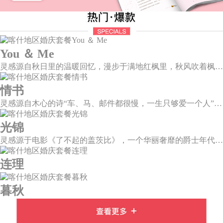
You ＆ Me
灵感源自秋日里的温暖回忆，漫步于满地红枫里，秋风吹着枫叶飒飒作响，我看着漫天的霞光，脑海里灵感渐渐浮现，希望绘出一场如秋意般温柔的婚礼，将所有的美好定格于此。
情书
灵感源自木心的诗“车、马、邮件都很慢，一生只够爱一个人”。那是一个情书里的年代，见字如面，纸短情长，想为你再写一纸情书，一字一句掂量，把文字写成我思念的模样。
光锦
灵感源于电影《了不起的盖茨比》，一个华丽奢靡的爵士年代，直线、对称、几何的应用是这个时代的独特烙印。优雅的小资情调如萦绕在鼻尖的醇香咖啡，历久弥香。
连理
暮秋