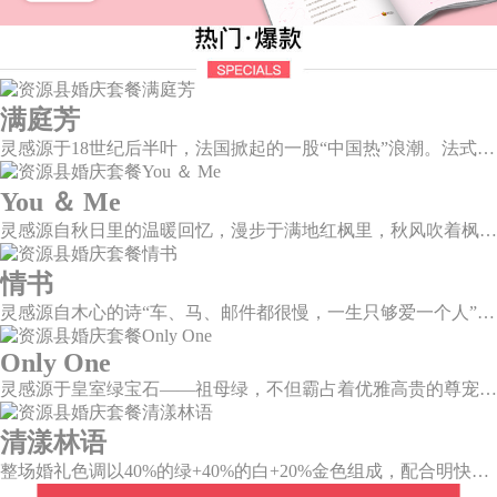
满庭芳
灵感源于18世纪后半叶，法国掀起的一股“中国热”浪潮。法式华贵糅合了中国风，中西文化元素的精彩碰撞，打造一座绚烂的复古花园，让浪漫婚礼增添了一份优雅气质。
You ＆ Me
灵感源自秋日里的温暖回忆，漫步于满地红枫里，秋风吹着枫叶飒飒作响，我看着漫天的霞光，脑海里灵感渐渐浮现，希望绘出一场如秋意般温柔的婚礼，将所有的美好定格于此。
情书
灵感源自木心的诗“车、马、邮件都很慢，一生只够爱一个人”。那是一个情书里的年代，见字如面，纸短情长，想为你再写一纸情书，一字一句掂量，把文字写成我思念的模样。
Only One
灵感源于皇室绿宝石——祖母绿，不但霸占着优雅高贵的尊宠，且没有一种绿可以比之更美。
清漾林语
整场婚礼色调以40%的绿+40%的白+20%金色组成，配合明快的色调流露出生机盎然，既维持极简线条设计感，又巧妙把握住视觉情绪。