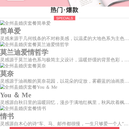
简单爱
灵感来源于几何线条的不对称美感，以温柔的大地色系为主色调，空间上，利用几何线条进行完美切割，配以柔和色系的花艺点缀，构造了一个温馨柔和、清新复古的空间。
莫兰迪爱情哲学
灵感源于莫兰迪色系与极简主义设计，温暖舒缓的背景色彩，搭配色彩妍丽的花艺，与现代简约的曲面背景，构筑一个温柔宁静、格调高雅的空间。
莫奈
灵感源于油画般的莫奈花园，以花朵的绽放，雾霾蓝的油画质感打造，簇拥着花房的精美花艺点缀。在这幽静美好的方寸之地，浪漫正在生长和蔓延，直至永恒。
You ＆ Me
灵感源自秋日里的温暖回忆，漫步于满地红枫里，秋风吹着枫叶飒飒作响，我看着漫天的霞光，脑海里灵感渐渐浮现，希望绘出一场如秋意般温柔的婚礼，将所有的美好定格于此。
情书
灵感源自木心的诗“车、马、邮件都很慢，一生只够爱一个人”。那是一个情书里的年代，见字如面，纸短情长，想为你再写一纸情书，一字一句掂量，把文字写成我思念的模样。