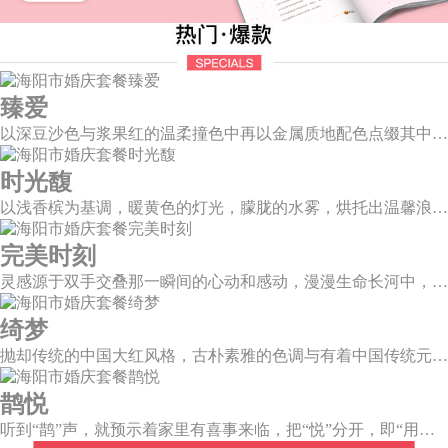
臻爱
以深豆沙色与浆果红的温柔撞色中再以金属质地配色点缀其中，张弛之中打造一个柔和且独立的婚礼空间。别致质感而又不失浪漫温情，拉开了如电影唯美诗意的篇章。
时光馥
以浅香槟为基调，暖黄色的灯光，朦胧的水雾，烘托出温馨浪漫的唯美场景，干净的大型道具布搭配白色香槟色的花艺，让新人和来宾们都能陶醉在幸福梦幻的氛围中。
完美时刻
灵感源于双手交叠那一瞬间的心动和感动，漫漫生命长河中，我不再是浮光掠影，而是永恒陪伴。唯有华美，才能与这一刻相匹配。
绮梦
抛却传统的中国大红风格，古朴素雅的色调与有着中国传统元素相辅相成的新中式风格，象形山岚造型、建筑风格的屏风设计、摇曳生姿的芦苇花艺，带你走进一个充满中式情怀的东方绮梦。
鹊悦
听到“鹊”声，就预示着家里有喜事来临，把“悦”分开，即“用心兑现爱的承诺”，设计上融入有诗有画的喜鹊登梅图元素，这样温婉绵长的爱情，又岂在朝朝暮暮。