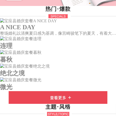
A NICE DAY
整场婚礼以清爽夏日感为基调，像宫崎骏笔下的夏天，有着大朵大朵像棉花糖似的白云，有蔚蓝蔚蓝的天空和青绿青绿的草地，有着童话世界里干净纯洁的美好，有着日系画风下的治愈感。
连理
暮秋
绝北之境
微光