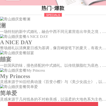
澜
一场特别的新中式婚礼，融合中西不同元素营造出华美之境，有庄严浪漫的西式证婚，也有含蓄深情的中式感恩，从古典到现代，从前世到今生，爱，隽永铭刻。
A NICE DAY
整场婚礼以清爽夏日感为基调，像宫崎骏笔下的夏天，有着大朵大朵像棉花糖似的白云，有蔚蓝蔚蓝的天空和青绿青绿的草地，有着童话世界里干净纯洁的美好，有着日系画风下的治愈感。
囍宴
一款国风韵味，撞色搭配的中式婚礼。以传统胭脂红为底色，黛蓝色花鸟点缀其中，热情的红色和低调的古风书画色相辅相成。
My Princess
灵感来源于90后经典动漫《百变小樱》与《美少女战士》，以柔美梦幻的马卡龙色系为主色调，融合精灵萌宠与星星魔法阵等元素，为遗落凡间的公主搭建一个召唤王子的舞台。
简单爱
灵感来源于几何线条的不对称美感，以温柔的大地色系为主色调，空间上，利用几何线条进行完美切割，配以柔和色系的花艺点缀，构造了一个温馨柔和、清新复古的空间。