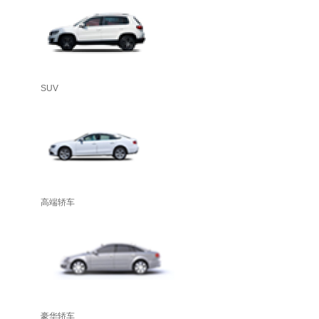
SUV
高端轿车
豪华轿车