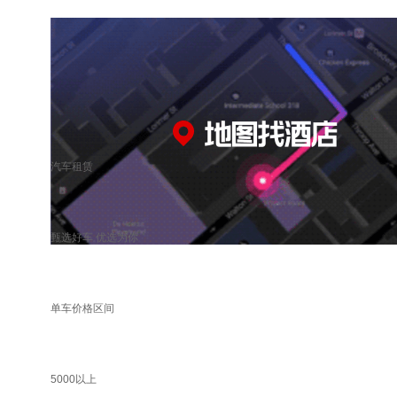
汽车租赁
甄选好车 优选为你
单车价格区间
5000以上