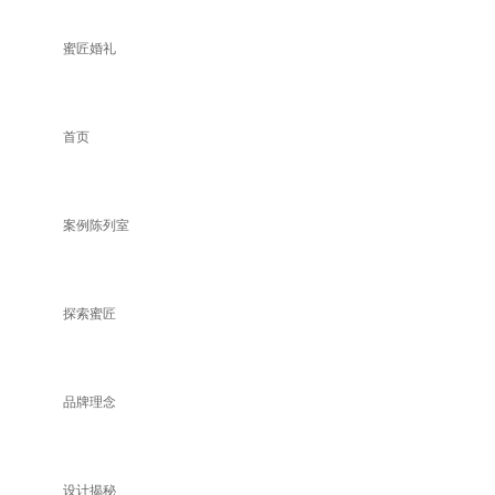
蜜匠婚礼
首页
案例陈列室
探索蜜匠
品牌理念
设计揭秘