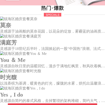
莫奈
灵感源于油画般的莫奈花园，以花朵的绽放，雾霾蓝的油画质感打造，簇拥着花房的精美花艺点缀。在这幽静美好的方寸之地，浪漫正在生长和蔓延，直至永恒。
满庭芳
灵感源于18世纪后半叶，法国掀起的一股“中国热”浪潮。法式华贵糅合了中国风，中西文化元素的精彩碰撞，打造一座绚烂的复古花园，让浪漫婚礼增添了一份优雅气质。
You ＆ Me
灵感源自秋日里的温暖回忆，漫步于满地红枫里，秋风吹着枫叶飒飒作响，我看着漫天的霞光，脑海里灵感渐渐浮现，希望绘出一场如秋意般温柔的婚礼，将所有的美好定格于此。
时光馥
以浅香槟为基调，暖黄色的灯光，朦胧的水雾，烘托出温馨浪漫的唯美场景，干净的大型道具布搭配白色香槟色的花艺，让新人和来宾们都能陶醉在幸福梦幻的氛围中。
Yes，I do
灵感源自简约的泰式风格，去掉繁琐的架构堆砌，简约大气，雪山白与玛莎拉红的色彩碰撞，打造一种温馨明亮的感觉。