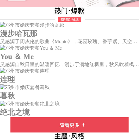
漫步哈瓦那
灵感源于周杰伦的歌曲《Mojito》，花园玫瑰、香芋紫、天空蓝等色彩碰撞出的热带风情，在多层次空间下大方异域光彩。因为遇见了爱情，整个世界都变得五彩斑斓。
You ＆ Me
灵感源自秋日里的温暖回忆，漫步于满地红枫里，秋风吹着枫叶飒飒作响，我看着漫天的霞光，脑海里灵感渐渐浮现，希望绘出一场如秋意般温柔的婚礼，将所有的美好定格于此。
连理
暮秋
绝北之境