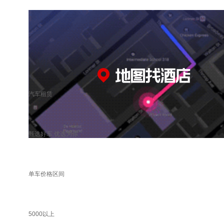
汽车租赁
甄选好车 优选为你
单车价格区间
5000以上