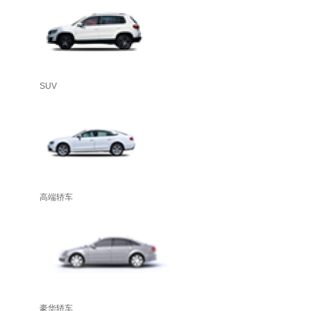
SUV
高端轿车
豪华轿车