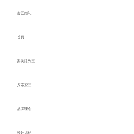
蜜匠婚礼
首页
案例陈列室
探索蜜匠
品牌理念
设计揭秘