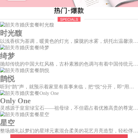
时光馥
以浅香槟为基调，暖黄色的灯光，朦胧的水雾，烘托出温馨浪漫的唯美场景，干净的大型道具布搭配白色香槟色的花艺，让新人和来宾们都能陶醉在幸福梦幻的氛围中。
绮梦
抛却传统的中国大红风格，古朴素雅的色调与有着中国传统元素相辅相成的新中式风格，象形山岚造型、建筑风格的屏风设计、摇曳生姿的芦苇花艺，带你走进一个充满中式情怀的东方绮梦。
鹊悦
听到“鹊”声，就预示着家里有喜事来临，把“悦”分开，即“用心兑现爱的承诺”，设计上融入有诗有画的喜鹊登梅图元素，这样温婉绵长的爱情，又岂在朝朝暮暮。
Only One
灵感源于皇室绿宝石——祖母绿，不但霸占着优雅高贵的尊宠，且没有一种绿可以比之更美。
星空
整场婚礼以梦幻的星球元素混合柔美的花艺月亮造型，轻松俘获每一颗向往美好的心。绚烂星夜的繁星闪耀璀璨，在视觉的统一和谐中，见证深邃大气的星辰。